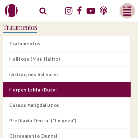
Abrir
Menu
Mobile
Tratamentos
Tratamentos
Halitose (Mau Hálito)
Disfunções Salivares
Herpes Labial/Bucal
Cáseos Amigdalianos
Profilaxia Dental (“limpeza”)
Clareamento Dental