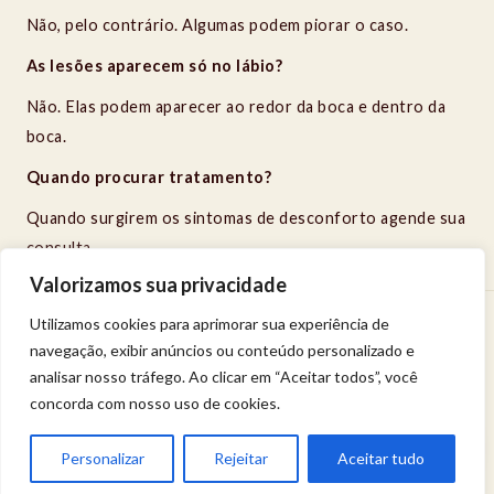
Não, pelo contrário. Algumas podem piorar o caso.
As lesões aparecem só no lábio?
Não. Elas podem aparecer ao redor da boca e dentro da
boca.
Quando procurar tratamento?
Quando surgirem os sintomas de desconforto agende sua
consulta.
Valorizamos sua privacidade
Utilizamos cookies para aprimorar sua experiência de
Venha viver uma experiência de bem-estar.
navegação, exibir anúncios ou conteúdo personalizado e
Entregue a sua saúde a uma profissional qualificada.
Política de privacidade
analisar nosso tráfego. Ao clicar em “Aceitar todos”, você
concorda com nosso uso de cookies.
Karyne Magalhães © 2024 - Direitos Reservados
Personalizar
Rejeitar
Aceitar tudo