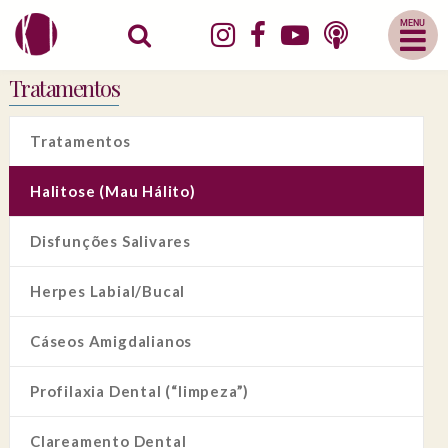
Abrir
Menu
Mobile
Tratamentos
Tratamentos
Halitose (Mau Hálito)
Disfunções Salivares
Herpes Labial/Bucal
Cáseos Amigdalianos
Profilaxia Dental (“limpeza”)
Clareamento Dental