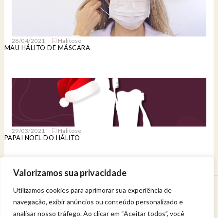
28/04/2021
Halitose
MAU HÁLITO DE MÁSCARA
29/03/2021
Halitose
PAPAI NOEL DO HÁLITO
Valorizamos sua privacidade
Utilizamos cookies para aprimorar sua experiência de
Venha viver uma experiência de bem-estar.
navegação, exibir anúncios ou conteúdo personalizado e
Entregue a sua saúde a uma profissional qualificada.
Política de privacidade
analisar nosso tráfego. Ao clicar em “Aceitar todos”, você