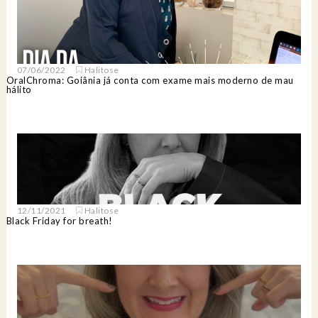
07/06/2022
Halitose
OralChroma: Goiânia já conta com exame mais moderno de mau
hálito
12/11/2021
Halitose
Black Friday for breath!