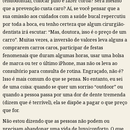
(endodontia), colocar pino e fazer coroa? Será mesmo
que a prevenção custa caro? Aí, se você pensar que a
sua omissão aos cuidados com a saúde bucal repercutiu
por toda a boca, eu tenho certeza que algum cirurgião-
dentista irá escutar: “Mas, doutora, isso é o preço de um
carro”. Muitas vezes, a inversão de valores leva alguns a
comprarem carros caros, participar de festas
fenomenais que duram algumas horas, usar uma bolsa
de marca ou ter o último iPhone, mas não os leva ao
consultório para consulta de rotina. Engraçado, não é?
Isso é mais comum do que se pensa. No entanto, eu sei
de uma coisa: quando se quer um sorriso “outdoor” ou
quando a pessoa passa por uma dor de dente tremenda
(dizem que é terrível), ela se dispõe a pagar o que preço
que for.
Não estou dizendo que as pessoas não podem ou
precisam abandonar uma vida de luxo/conforto. O que