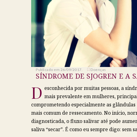
Publicado em 26/09/2017.
Doenças
SÍNDROME DE SJOGREN E A 
D
esconhecida por muitas pessoas, a sín
mais prevalente em mulheres, principal
comprometendo especialmente as glândulas se
mais comum de ressecamento. No início, nor
diagnosticada, o fluxo salivar até pode aume
saliva “secar”. É como eu sempre digo: sem sa