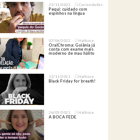
22/11/2022
Curiosidades
Pequi: cuidado com
espinhos na língua
07/06/2022
Halitose
OralChroma: Goiânia já
conta com exame mais
moderno de mau hálito
12/11/2021
Halitose
Black Friday for breath!
26/05/2021
Halitose
A BOCA FEDE