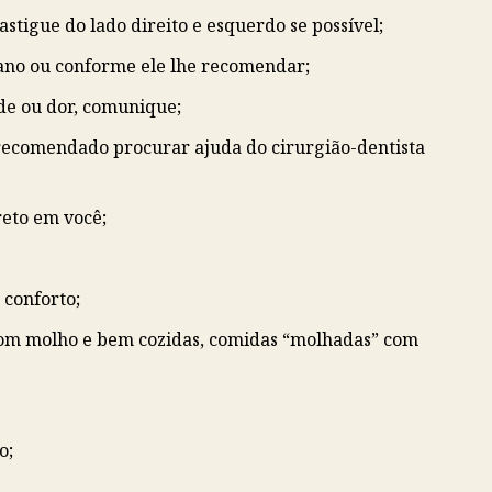
stigue do lado direito e esquerdo se possível;
o ano ou conforme ele lhe recomendar;
de ou dor, comunique;
 recomendado procurar ajuda do cirurgião-dentista
reto em você;
 conforto;
 com molho e bem cozidas, comidas “molhadas” com
o;