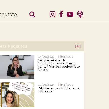
CONTATO
sts Recentes
[+]
14/05/2025
Halitose
Seu parceiro anda
implicando com seu mau
hálito? Vamos resolver isso
juntos!
11/03/2024
Halitose
Mulher, o mau hálito não é
culpa sua!