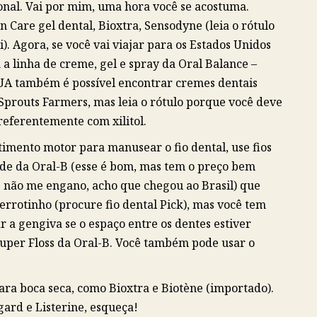
nal. Vai por mim, uma hora você se acostuma.
in Care gel dental, Bioxtra, Sensodyne (leia o rótulo
). Agora, se você vai viajar para os Estados Unidos
a linha de creme, gel e spray da Oral Balance –
EUA também é possível encontrar cremes dentais
prouts Farmers, mas leia o rótulo porque você deve
referentemente com xilitol.
timento motor para manusear o fio dental, use fios
de da Oral-B (esse é bom, mas tem o preço bem
e não me engano, acho que chegou ao Brasil) que
errotinho (procure fio dental Pick), mas você tem
a gengiva se o espaço entre os dentes estiver
uper Floss da Oral-B. Você também pode usar o
ara boca seca, como Bioxtra e Biotène (importado).
ard e Listerine, esqueça!