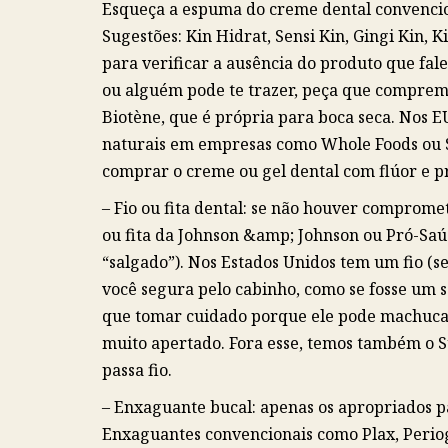
Esqueça a espuma do creme dental convencio
Sugestões: Kin Hidrat, Sensi Kin, Gingi Kin, K
para verificar a ausência do produto que falei
ou alguém pode te trazer, peça que comprem 
Biotène, que é própria para boca seca. Nos 
naturais em empresas como Whole Foods ou S
comprar o creme ou gel dental com flúor e p
– Fio ou fita dental: se não houver comprome
ou fita da Johnson &amp; Johnson ou Pró-Saú
“salgado”). Nos Estados Unidos tem um fio (s
você segura pelo cabinho, como se fosse um s
que tomar cuidado porque ele pode machucar 
muito apertado. Fora esse, temos também o S
passa fio.
– Enxaguante bucal: apenas os apropriados p
Enxaguantes convencionais como Plax, Periog