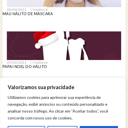
28/04/2021
Halitose
MAU HÁLITO DE MÁSCARA
29/03/2021
Halitose
PAPAI NOEL DO HÁLITO
Valorizamos sua privacidade
Utilizamos cookies para aprimorar sua experiência de
Venha viver uma experiência de bem-estar.
navegação, exibir anúncios ou conteúdo personalizado e
Entregue a sua saúde a uma profissional qualificada.
Política de privacidade
analisar nosso tráfego. Ao clicar em “Aceitar todos”, você
concorda com nosso uso de cookies.