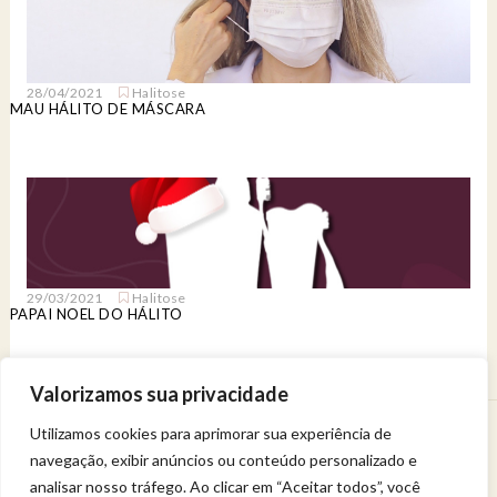
28/04/2021
Halitose
MAU HÁLITO DE MÁSCARA
29/03/2021
Halitose
PAPAI NOEL DO HÁLITO
Valorizamos sua privacidade
Utilizamos cookies para aprimorar sua experiência de
Venha viver uma experiência de bem-estar.
navegação, exibir anúncios ou conteúdo personalizado e
Entregue a sua saúde a uma profissional qualificada.
Política de privacidade
analisar nosso tráfego. Ao clicar em “Aceitar todos”, você