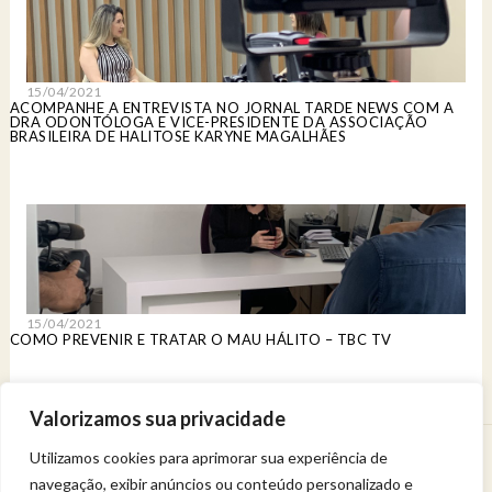
15/04/2021
ACOMPANHE A ENTREVISTA NO JORNAL TARDE NEWS COM A
DRA ODONTÓLOGA E VICE-PRESIDENTE DA ASSOCIAÇÃO
BRASILEIRA DE HALITOSE KARYNE MAGALHÃES
15/04/2021
COMO PREVENIR E TRATAR O MAU HÁLITO – TBC TV
Valorizamos sua privacidade
Utilizamos cookies para aprimorar sua experiência de
Venha viver uma experiência de bem-estar.
navegação, exibir anúncios ou conteúdo personalizado e
Entregue a sua saúde a uma profissional qualificada.