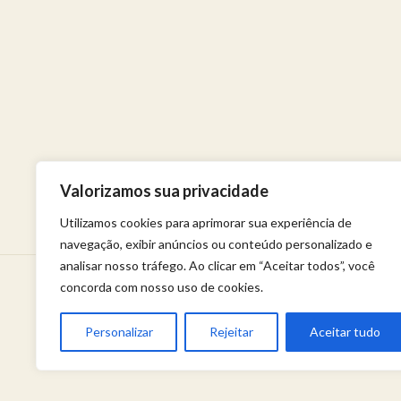
Valorizamos sua privacidade
Utilizamos cookies para aprimorar sua experiência de
navegação, exibir anúncios ou conteúdo personalizado e
analisar nosso tráfego. Ao clicar em “Aceitar todos”, você
concorda com nosso uso de cookies.
Venha viver uma experiência de bem-estar.
Entregue a sua saúde a uma profissional qualificada.
Política de privacidade
Personalizar
Rejeitar
Aceitar tudo