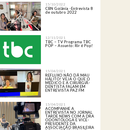
15/10/2022
CBN Goiânia -Entrevista 8
de outubro 2022
12/11/2021
TBC – TV Programa TBC
POP – Assunto: Rir é Pop!
15/04/2021
REFLUXO NÃO DÁ MAU
HÁLITO! VEJA O QUE O
MÉDICO E A CIRURGIÃ-
DENTISTA FALAM EM
ENTREVISTA PAZ FM
15/04/2021
ACOMPANHE A
ENTREVISTA NO JORNAL
TARDE NEWS COM A DRA
ODONTÓLOGA E VICE-
PRESIDENTE DA
ASSOCIAÇÃO BRASILEIRA