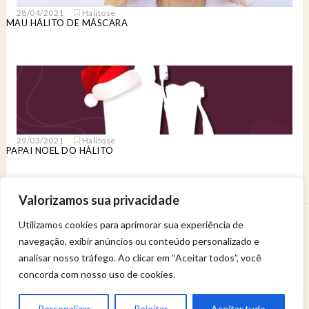
28/04/2021
Halitose
MAU HÁLITO DE MÁSCARA
29/03/2021
Halitose
PAPAI NOEL DO HÁLITO
Valorizamos sua privacidade
Utilizamos cookies para aprimorar sua experiência de
Venha viver uma experiência de bem-estar.
navegação, exibir anúncios ou conteúdo personalizado e
Entregue a sua saúde a uma profissional qualificada.
Política de privacidade
analisar nosso tráfego. Ao clicar em “Aceitar todos”, você
concorda com nosso uso de cookies.
Karyne Magalhães © 2024 - Direitos Reservados
Personalizar
Rejeitar
Aceitar tudo