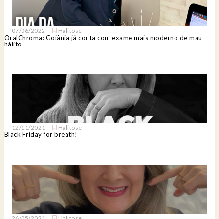
07/06/2022
Halitose
OralChroma: Goiânia já conta com exame mais moderno de mau
hálito
12/11/2021
Halitose
Black Friday for breath!
26/05/2021
Halitose