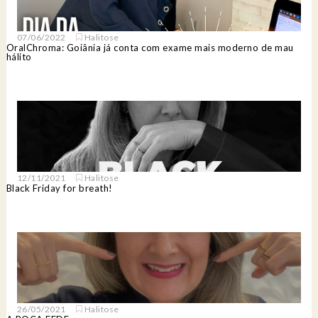
07/06/2022
Halitose
OralChroma: Goiânia já conta com exame mais moderno de mau
hálito
12/11/2021
Halitose
Black Friday for breath!
26/05/2021
Halitose