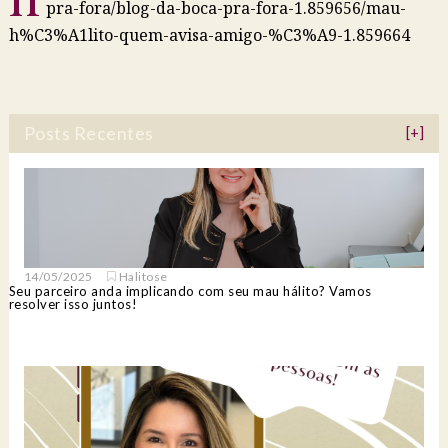
pra-fora/blog-da-boca-pra-fora-1.859656/mau-
h%C3%A1lito-quem-avisa-amigo-%C3%A9-1.859664
Posts Recentes
[+]
14/05/2025
Halitose
Seu parceiro anda implicando com seu mau hálito? Vamos
resolver isso juntos!