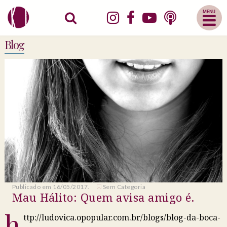
Abrir
Menu
Mobile
Blog
Publicado em 16/05/2017.
Sem Categoria
Mau Hálito: Quem avisa amigo é.
h
ttp://ludovica.opopular.com.br/blogs/blog-da-boca-