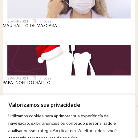
28/04/2021
Halitose
MAU HÁLITO DE MÁSCARA
29/03/2021
Halitose
PAPAI NOEL DO HÁLITO
Valorizamos sua privacidade
Utilizamos cookies para aprimorar sua experiência de
Venha viver uma experiência de bem-estar.
navegação, exibir anúncios ou conteúdo personalizado e
Entregue a sua saúde a uma profissional qualificada.
Política de privacidade
analisar nosso tráfego. Ao clicar em “Aceitar todos”, você
concorda com nosso uso de cookies.