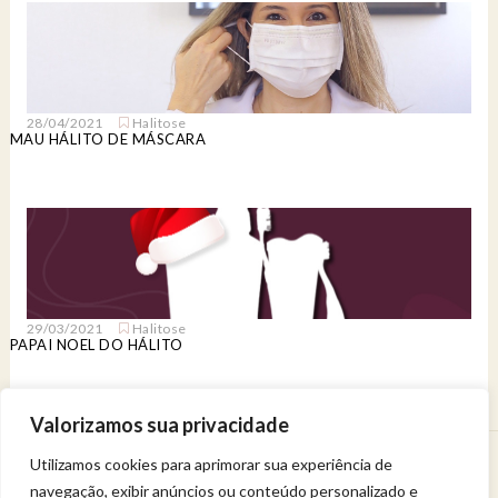
28/04/2021
Halitose
MAU HÁLITO DE MÁSCARA
29/03/2021
Halitose
PAPAI NOEL DO HÁLITO
Valorizamos sua privacidade
Utilizamos cookies para aprimorar sua experiência de
Venha viver uma experiência de bem-estar.
navegação, exibir anúncios ou conteúdo personalizado e
Entregue a sua saúde a uma profissional qualificada.