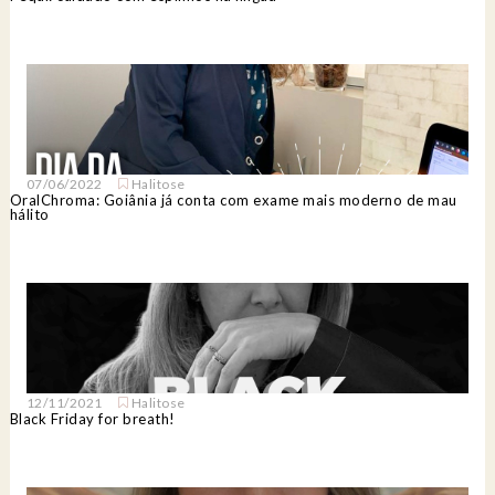
07/06/2022
Halitose
OralChroma: Goiânia já conta com exame mais moderno de mau
hálito
12/11/2021
Halitose
Black Friday for breath!