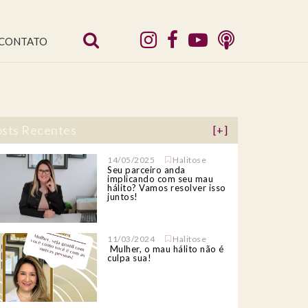
CONTATO
sts Recentes
[+]
14/05/2025
Halitose
Seu parceiro anda
implicando com seu mau
hálito? Vamos resolver isso
juntos!
11/03/2024
Halitose
Mulher, o mau hálito não é
culpa sua!