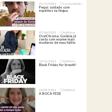
22/11/2022
Curiosidades
Pequi: cuidado com
espinhos na língua
07/06/2022
Halitose
OralChroma: Goiânia já
conta com exame mais
moderno de mau hálito
12/11/2021
Halitose
Black Friday for breath!
26/05/2021
Halitose
A BOCA FEDE