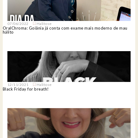
07/06/2022
Halitose
OralChroma: Goiânia já conta com exame mais moderno de mau
hálito
12/11/2021
Halitose
Black Friday for breath!