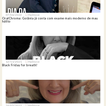
07/06/2022
Halitose
OralChroma: Goiânia já conta com exame mais moderno de mau
hálito
12/11/2021
Halitose
Black Friday for breath!
26/05/2021
Halitose