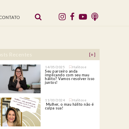
CONTATO
sts Recentes
[+]
14/05/2025
Halitose
Seu parceiro anda
implicando com seu mau
hálito? Vamos resolver isso
juntos!
11/03/2024
Halitose
Mulher, o mau hálito não é
culpa sua!