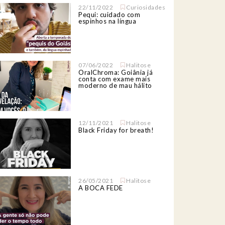
22/11/2022
Curiosidades
Pequi: cuidado com
espinhos na língua
07/06/2022
Halitose
OralChroma: Goiânia já
conta com exame mais
moderno de mau hálito
12/11/2021
Halitose
Black Friday for breath!
26/05/2021
Halitose
A BOCA FEDE