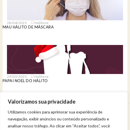
28/04/2021
Halitose
MAU HÁLITO DE MÁSCARA
29/03/2021
Halitose
PAPAI NOEL DO HÁLITO
Valorizamos sua privacidade
Utilizamos cookies para aprimorar sua experiência de
Venha viver uma experiência de bem-estar.
navegação, exibir anúncios ou conteúdo personalizado e
Entregue a sua saúde a uma profissional qualificada.
Política de privacidade
analisar nosso tráfego. Ao clicar em “Aceitar todos”, você