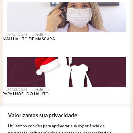
28/04/2021
Halitose
MAU HÁLITO DE MÁSCARA
29/03/2021
Halitose
PAPAI NOEL DO HÁLITO
Valorizamos sua privacidade
Utilizamos cookies para aprimorar sua experiência de
Venha viver uma experiência de bem-estar.
navegação, exibir anúncios ou conteúdo personalizado e