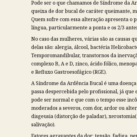
Pode ser o que chamamos de Síndrome da Ardê
queixa de dor bucal de caráter queimante, m
Quem sofre com essa alteração apresenta o pa
língua, particularmente a ponta e os 2/3 anter
No caso das mulheres, várias são as causas 
delas são: alergia, álcool, bactéria Helicobac
Temporomandibular, transtornos da inervação 
complexo B, A e D, zinco, ácido fólico, menop
e Refluxo Gastroesofágico (RGE).
A Síndrome da Ardência Bucal é uma doença 
passa despercebida pelo profissional, já que
pode ser normal e que com o tempo esse incô
moderados a severos, com dor, ardor ou alter
disgeusia (distorção de paladar), xerostomia(
salivação).
Fatores agravantes da dor: tensão, fadiga, pe