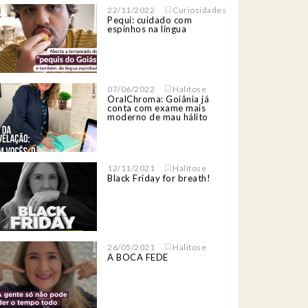
22/11/2022
Curiosidades
Pequi: cuidado com
espinhos na língua
07/06/2022
Halitose
OralChroma: Goiânia já
conta com exame mais
moderno de mau hálito
12/11/2021
Halitose
Black Friday for breath!
26/05/2021
Halitose
A BOCA FEDE