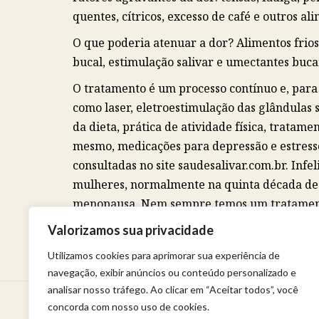
quentes, cítricos, excesso de café e outros a
O que poderia atenuar a dor? Alimentos frios,
bucal, estimulação salivar e umectantes bucai
O tratamento é um processo contínuo e, para
como laser, eletroestimulação das glândulas 
da dieta, prática de atividade física, tratame
mesmo, medicações para depressão e estress
consultadas no site saudesalivar.com.br. In
mulheres, normalmente na quinta década de v
menopausa. Nem sempre temos um tratamento
certeza os tratamentos oferecidos melhorarão
Valorizamos sua privacidade
essa doença pode deixar a mulher com os nerv
Utilizamos cookies para aprimorar sua experiência de
navegação, exibir anúncios ou conteúdo personalizado e
analisar nosso tráfego. Ao clicar em “Aceitar todos”, você
concorda com nosso uso de cookies.
Venha viver uma experiência de bem-estar.