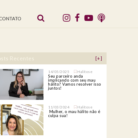
CONTATO
sts Recentes
[+]
14/05/2025
Halitose
Seu parceiro anda
implicando com seu mau
hálito? Vamos resolver isso
juntos!
11/03/2024
Halitose
Mulher, o mau hálito não é
culpa sua!