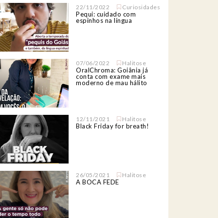
22/11/2022
Curiosidades
Pequi: cuidado com
espinhos na língua
07/06/2022
Halitose
OralChroma: Goiânia já
conta com exame mais
moderno de mau hálito
12/11/2021
Halitose
Black Friday for breath!
26/05/2021
Halitose
A BOCA FEDE