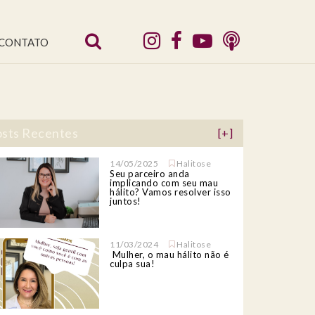
CONTATO
sts Recentes
[+]
14/05/2025
Halitose
Seu parceiro anda
implicando com seu mau
hálito? Vamos resolver isso
juntos!
11/03/2024
Halitose
Mulher, o mau hálito não é
culpa sua!