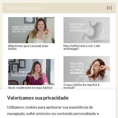
Vídeos Recentes
[+]
Alimentos que causam mau
Mau hálito tem a ver com
hálito
estômago?
O mau hálito de manhã é
Você realmente te mau hálito?
normal?
Valorizamos sua privacidade
Utilizamos cookies para aprimorar sua experiência de
Venha viver uma experiência de bem-estar.
navegação, exibir anúncios ou conteúdo personalizado e
Entregue a sua saúde a uma profissional qualificada.