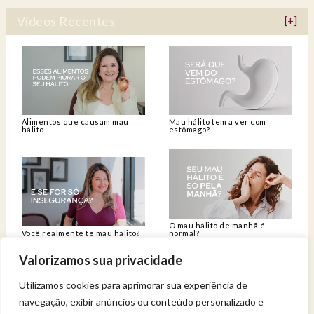
Vídeos Recentes
[+]
Alimentos que causam mau
Mau hálito tem a ver com
hálito
estômago?
O mau hálito de manhã é
Você realmente te mau hálito?
normal?
Valorizamos sua privacidade
Utilizamos cookies para aprimorar sua experiência de
Venha viver uma experiência de bem-estar.
navegação, exibir anúncios ou conteúdo personalizado e
Entregue a sua saúde a uma profissional qualificada.