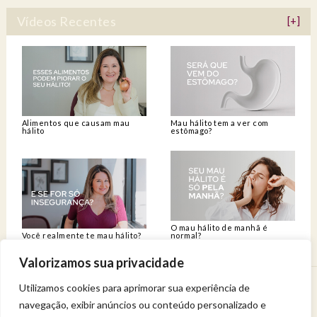
Vídeos Recentes
[+]
Alimentos que causam mau
Mau hálito tem a ver com
hálito
estômago?
O mau hálito de manhã é
Você realmente te mau hálito?
normal?
Valorizamos sua privacidade
Utilizamos cookies para aprimorar sua experiência de
Venha viver uma experiência de bem-estar.
navegação, exibir anúncios ou conteúdo personalizado e
Entregue a sua saúde a uma profissional qualificada.