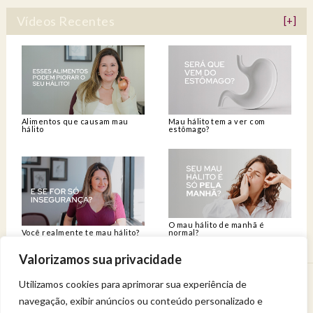
Vídeos Recentes
[+]
Alimentos que causam mau
Mau hálito tem a ver com
hálito
estômago?
O mau hálito de manhã é
Você realmente te mau hálito?
normal?
Valorizamos sua privacidade
Utilizamos cookies para aprimorar sua experiência de
Venha viver uma experiência de bem-estar.
navegação, exibir anúncios ou conteúdo personalizado e
Entregue a sua saúde a uma profissional qualificada.