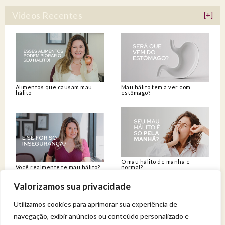
Vídeos Recentes
[+]
Alimentos que causam mau
Mau hálito tem a ver com
hálito
estômago?
O mau hálito de manhã é
Você realmente te mau hálito?
normal?
Valorizamos sua privacidade
Utilizamos cookies para aprimorar sua experiência de
Venha viver uma experiência de bem-estar.
navegação, exibir anúncios ou conteúdo personalizado e
Entregue a sua saúde a uma profissional qualificada.