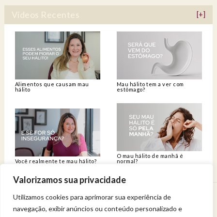
Vídeos Recentes
[+]
Alimentos que causam mau
Mau hálito tem a ver com
hálito
estômago?
O mau hálito de manhã é
Você realmente te mau hálito?
normal?
Valorizamos sua privacidade
Utilizamos cookies para aprimorar sua experiência de
Venha viver uma experiência de bem-estar.
navegação, exibir anúncios ou conteúdo personalizado e
Entregue a sua saúde a uma profissional qualificada.