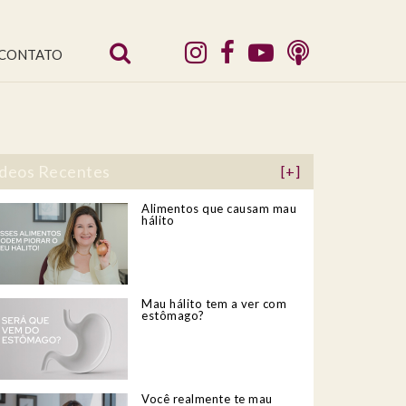
CONTATO
deos Recentes
[+]
Alimentos que causam mau
hálito
Mau hálito tem a ver com
estômago?
Você realmente te mau