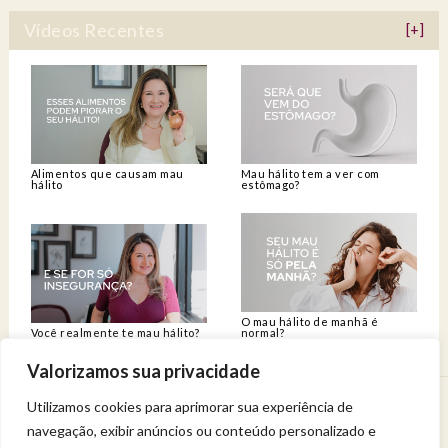
Vídeos Recentes
[+]
Alimentos que causam mau
Mau hálito tem a ver com
hálito
estômago?
O mau hálito de manhã é
Você realmente te mau hálito?
normal?
Valorizamos sua privacidade
Utilizamos cookies para aprimorar sua experiência de
Venha viver uma experiência de bem-estar.
navegação, exibir anúncios ou conteúdo personalizado e
Entregue a sua saúde a uma profissional qualificada.