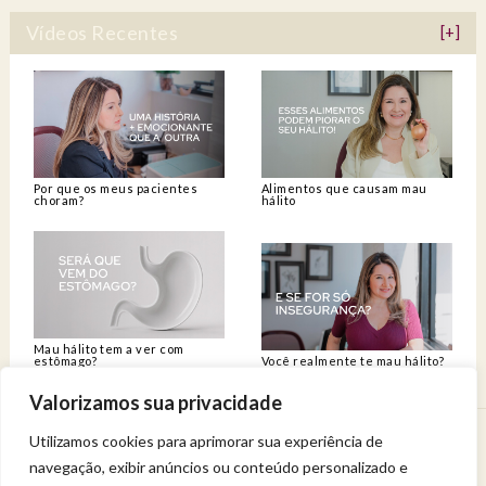
Vídeos Recentes
[+]
Por que os meus pacientes
Alimentos que causam mau
choram?
hálito
Mau hálito tem a ver com
estômago?
Você realmente te mau hálito?
Valorizamos sua privacidade
Utilizamos cookies para aprimorar sua experiência de
Venha viver uma experiência de bem-estar.
navegação, exibir anúncios ou conteúdo personalizado e
Entregue a sua saúde a uma profissional qualificada.