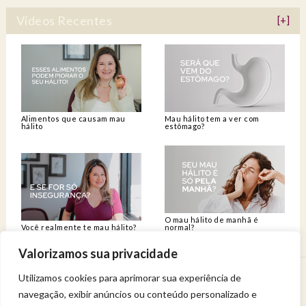
Vídeos Recentes
[+]
Alimentos que causam mau
Mau hálito tem a ver com
hálito
estômago?
O mau hálito de manhã é
Você realmente te mau hálito?
normal?
Valorizamos sua privacidade
Utilizamos cookies para aprimorar sua experiência de
Venha viver uma experiência de bem-estar.
navegação, exibir anúncios ou conteúdo personalizado e
Entregue a sua saúde a uma profissional qualificada.