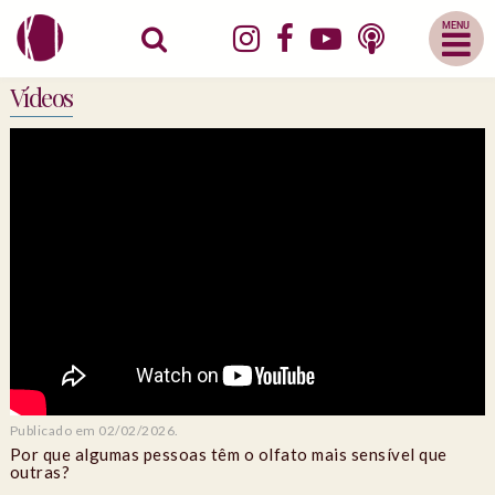
Abrir
Menu
Mobile
Vídeos
Publicado em 02/02/2026.
Por que algumas pessoas têm o olfato mais sensível que
outras?