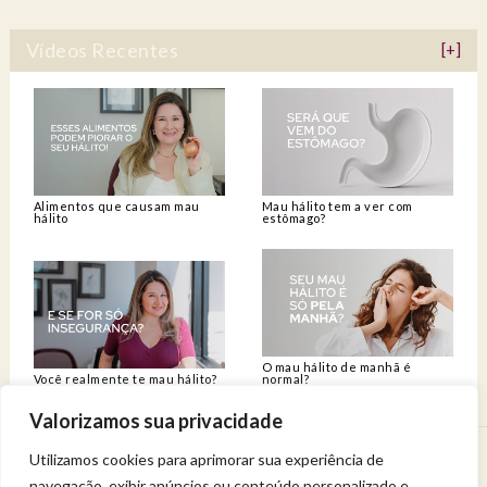
Vídeos Recentes
[+]
Alimentos que causam mau
Mau hálito tem a ver com
hálito
estômago?
O mau hálito de manhã é
Você realmente te mau hálito?
normal?
Valorizamos sua privacidade
Utilizamos cookies para aprimorar sua experiência de
Venha viver uma experiência de bem-estar.
navegação, exibir anúncios ou conteúdo personalizado e