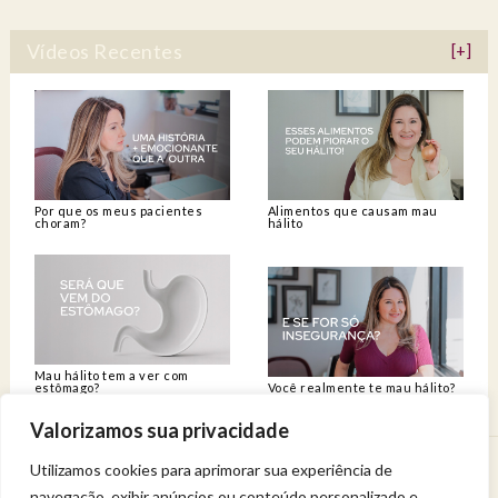
Vídeos Recentes
[+]
Por que os meus pacientes
Alimentos que causam mau
choram?
hálito
Mau hálito tem a ver com
estômago?
Você realmente te mau hálito?
Valorizamos sua privacidade
Utilizamos cookies para aprimorar sua experiência de
Venha viver uma experiência de bem-estar.
navegação, exibir anúncios ou conteúdo personalizado e