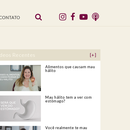
CONTATO
deos Recentes
[+]
Alimentos que causam mau
hálito
Mau hálito tem a ver com
estômago?
Você realmente te mau