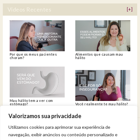
Vídeos Recentes
[+]
Por que os meus pacientes
Alimentos que causam mau
choram?
hálito
Mau hálito tem a ver com
estômago?
Você realmente te mau hálito?
Valorizamos sua privacidade
Utilizamos cookies para aprimorar sua experiência de
Venha viver uma experiência de bem-estar.
navegação, exibir anúncios ou conteúdo personalizado e
Entregue a sua saúde a uma profissional qualificada.