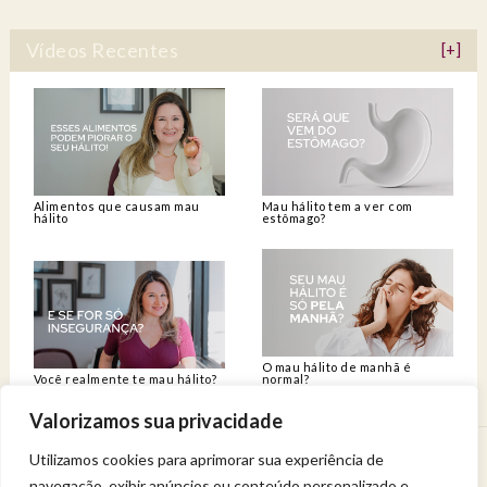
Vídeos Recentes
[+]
Alimentos que causam mau
Mau hálito tem a ver com
hálito
estômago?
O mau hálito de manhã é
Você realmente te mau hálito?
normal?
Valorizamos sua privacidade
Utilizamos cookies para aprimorar sua experiência de
Venha viver uma experiência de bem-estar.
navegação, exibir anúncios ou conteúdo personalizado e