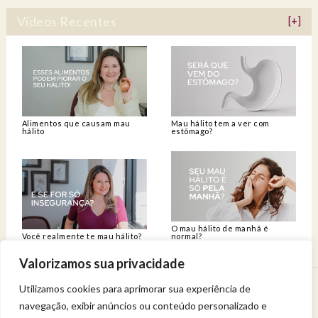
Vídeos Recentes
[+]
Alimentos que causam mau
Mau hálito tem a ver com
hálito
estômago?
O mau hálito de manhã é
Você realmente te mau hálito?
normal?
Valorizamos sua privacidade
Utilizamos cookies para aprimorar sua experiência de
Venha viver uma experiência de bem-estar.
navegação, exibir anúncios ou conteúdo personalizado e
Entregue a sua saúde a uma profissional qualificada.