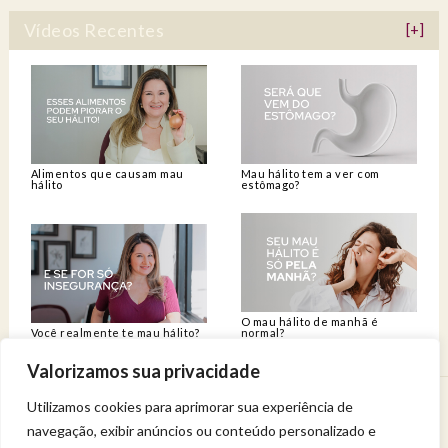
Vídeos Recentes
[+]
Alimentos que causam mau
Mau hálito tem a ver com
hálito
estômago?
O mau hálito de manhã é
Você realmente te mau hálito?
normal?
Valorizamos sua privacidade
Utilizamos cookies para aprimorar sua experiência de
Venha viver uma experiência de bem-estar.
navegação, exibir anúncios ou conteúdo personalizado e
Entregue a sua saúde a uma profissional qualificada.