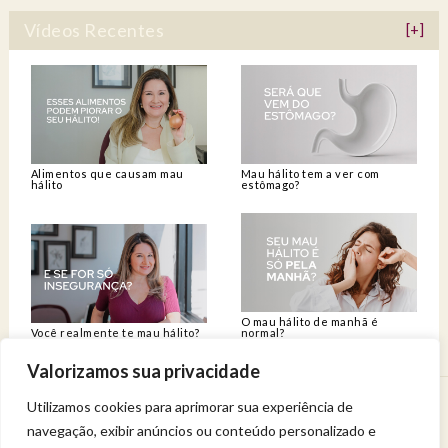
Vídeos Recentes
[+]
Alimentos que causam mau
Mau hálito tem a ver com
hálito
estômago?
O mau hálito de manhã é
Você realmente te mau hálito?
normal?
Valorizamos sua privacidade
Utilizamos cookies para aprimorar sua experiência de
Venha viver uma experiência de bem-estar.
navegação, exibir anúncios ou conteúdo personalizado e
Entregue a sua saúde a uma profissional qualificada.