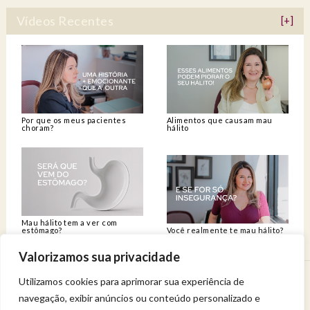
Vídeos Recentes
[+]
Por que os meus pacientes
Alimentos que causam mau
choram?
hálito
Mau hálito tem a ver com
estômago?
Você realmente te mau hálito?
Valorizamos sua privacidade
Utilizamos cookies para aprimorar sua experiência de
Venha viver uma experiência de bem-estar.
navegação, exibir anúncios ou conteúdo personalizado e
Entregue a sua saúde a uma profissional qualificada.