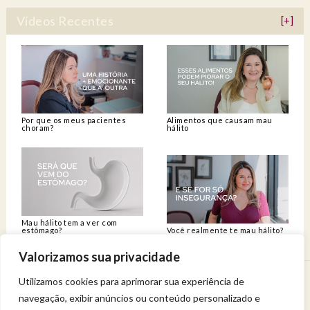
Vídeos Recentes
[+]
Por que os meus pacientes
Alimentos que causam mau
choram?
hálito
Mau hálito tem a ver com
estômago?
Você realmente te mau hálito?
Valorizamos sua privacidade
Utilizamos cookies para aprimorar sua experiência de
Venha viver uma experiência de bem-estar.
navegação, exibir anúncios ou conteúdo personalizado e
Entregue a sua saúde a uma profissional qualificada.