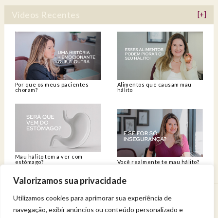
Vídeos Recentes
[+]
Por que os meus pacientes
Alimentos que causam mau
choram?
hálito
Mau hálito tem a ver com
estômago?
Você realmente te mau hálito?
Valorizamos sua privacidade
Utilizamos cookies para aprimorar sua experiência de
Venha viver uma experiência de bem-estar.
navegação, exibir anúncios ou conteúdo personalizado e
Entregue a sua saúde a uma profissional qualificada.