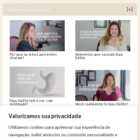
Vídeos Recentes
[+]
Por que os meus pacientes
Alimentos que causam mau
choram?
hálito
Mau hálito tem a ver com
estômago?
Você realmente te mau hálito?
Valorizamos sua privacidade
Utilizamos cookies para aprimorar sua experiência de
Venha viver uma experiência de bem-estar.
navegação, exibir anúncios ou conteúdo personalizado e
Entregue a sua saúde a uma profissional qualificada.