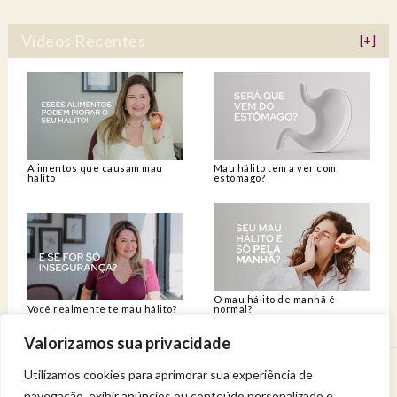
Vídeos Recentes
[+]
Alimentos que causam mau
Mau hálito tem a ver com
hálito
estômago?
O mau hálito de manhã é
Você realmente te mau hálito?
normal?
Valorizamos sua privacidade
Utilizamos cookies para aprimorar sua experiência de
Venha viver uma experiência de bem-estar.
navegação, exibir anúncios ou conteúdo personalizado e