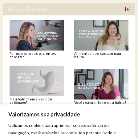
Vídeos Recentes
[+]
Por que os meus pacientes
Alimentos que causam mau
choram?
hálito
Mau hálito tem a ver com
estômago?
Você realmente te mau hálito?
Valorizamos sua privacidade
Utilizamos cookies para aprimorar sua experiência de
Venha viver uma experiência de bem-estar.
navegação, exibir anúncios ou conteúdo personalizado e
Entregue a sua saúde a uma profissional qualificada.