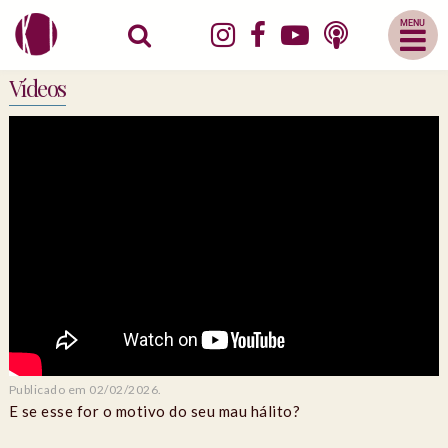
Abrir
Menu
Mobile
Vídeos
Publicado em 02/02/2026.
E se esse for o motivo do seu mau hálito?