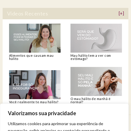
Vídeos Recentes
[+]
Alimentos que causam mau
Mau hálito tem a ver com
hálito
estômago?
O mau hálito de manhã é
Você realmente te mau hálito?
normal?
Valorizamos sua privacidade
Utilizamos cookies para aprimorar sua experiência de
Venha viver uma experiência de bem-estar.
navegação, exibir anúncios ou conteúdo personalizado e