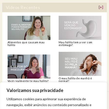
Vídeos Recentes
[+]
Alimentos que causam mau
Mau hálito tem a ver com
hálito
estômago?
O mau hálito de manhã é
Você realmente te mau hálito?
normal?
Valorizamos sua privacidade
Utilizamos cookies para aprimorar sua experiência de
Venha viver uma experiência de bem-estar.
navegação, exibir anúncios ou conteúdo personalizado e
Entregue a sua saúde a uma profissional qualificada.