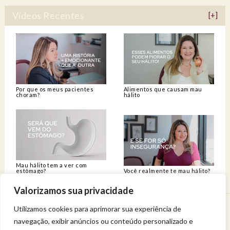
Vídeos Recentes
[+]
Por que os meus pacientes
Alimentos que causam mau
choram?
hálito
Mau hálito tem a ver com
estômago?
Você realmente te mau hálito?
Valorizamos sua privacidade
Utilizamos cookies para aprimorar sua experiência de
Venha viver uma experiência de bem-estar.
navegação, exibir anúncios ou conteúdo personalizado e
Entregue a sua saúde a uma profissional qualificada.